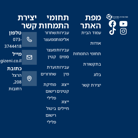
מפת
תחומי
יצירת
האתר
התמחות
קשר
טלפון
עמוד הבית
עבירות
שחרור
אלימות
ממעצר
073-
אודות
3744418
עבירות
מעצר
תחומי התמחות
מייל
סמים
קטין
office@sagizeni.co.il
בתקשורת
עבירות
ועדת
כתובת
מין
שחרורים
בלוג
הרצל
208,
ייצוג
מחיקת
יצירת קשר
רחובות
קטינים
רישום
פלילי
ייצוג
חיילים
ביטול
רישום
פלילי