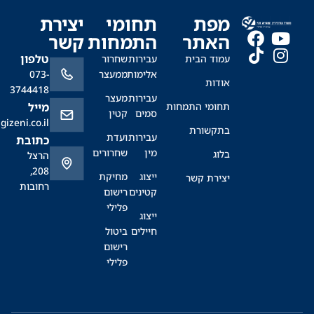
מפת
תחומי
יצירת
האתר
התמחות
קשר
טלפון
עמוד הבית
עבירות
שחרור
אלימות
ממעצר
073-
אודות
3744418
עבירות
מעצר
תחומי התמחות
מייל
סמים
קטין
office@sagizeni.co.il
בתקשורת
עבירות
ועדת
כתובת
מין
שחרורים
בלוג
הרצל
208,
ייצוג
מחיקת
יצירת קשר
רחובות
קטינים
רישום
פלילי
ייצוג
חיילים
ביטול
רישום
פלילי