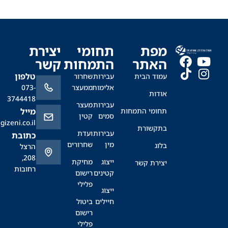
מפת
תחומי
יצירת
האתר
התמחות
קשר
טלפון
עמוד הבית
עבירות
שחרור
אלימות
ממעצר
073-
אודות
3744418
עבירות
מעצר
תחומי התמחות
מייל
סמים
קטין
office@sagizeni.co.il
בתקשורת
עבירות
ועדת
כתובת
מין
שחרורים
בלוג
הרצל
208,
ייצוג
מחיקת
יצירת קשר
רחובות
קטינים
רישום
פלילי
ייצוג
חיילים
ביטול
רישום
פלילי