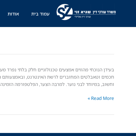
ילוג
תוכן
עמוד בית
אודות
עבירות
בעידן הנוכחי מהווים אמצעים טכנולוגיים חלק בלתי נפרד מע
מחשב
חכמים וטאבלטים המחוברים לרשת האינטרנט, ובאמצעותם הם
שבוצעו
וחשוב, במיוחד לבני נוער. למרבה הצער, הפלטפורמה הזמינה 
ע"י
Read More »
קטינים
–
יחס
המחוקק