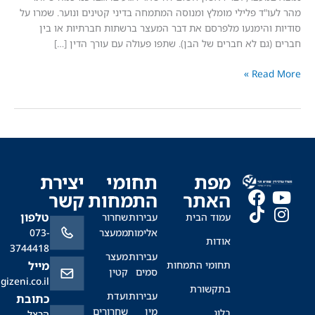
"ד פלילי מומלץ ומנוסה המתמחה בדיני קטינים ונוער. שמרו על
והימנעו מלפרסם את דבר המעצר ברשתות חברתיות או בין
גם לא חברים של הבן). שתפו פעולה עם עורך הדין […]
Read
מפת
תחומי
יצירת
האתר
התמחות
קשר
טלפון
עמוד הבית
עבירות
שחרור
אלימות
ממעצר
073-
אודות
3744418
עבירות
מעצר
תחומי התמחות
מייל
סמים
קטין
office@sagizeni.co.il
בתקשורת
עבירות
ועדת
כתובת
מין
שחרורים
בלוג
הרצל