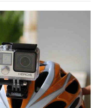
האם
מצלמות
הגוף
החדשות
של
השוטרים
אכן
מועילות?