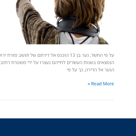
13
נכלא
ונאנס
במשך
שעות
על פי החשד, נער בן 13 הוכנס אל דירתם של 
הנמצאים בשנות העשרים לחייהם נעצרו על ידי משטרת רחובו
הנער אל הדירה, כך על פי
Read More »