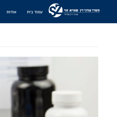
ילוג
תוכן
עמוד בית
אודות
הקושי
עם
בדיקות
השתן
עבור
בן
נוער
שנתפס
על
עבירת