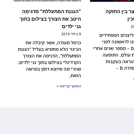
 בין החזקה
"הגננת המתעללת" מדגימה
ין
היטב את הצורך בצילום בתוך
גני ילדים
9 ביולי 2019
יצנים המפחידים
ו לראשונה לפני
כרמל מעודה, אשר קיבלה את
 – מספר שנים אחרי
הכינוי הלא מחמיא בעליל "הגננת
 עולם. התופעה
המתעללת", הדגימה את הצורך
נראה בעקבות
הקרדינלי בצילום בתוך גני ילדים,
 It –
שהרי מה שיוצא דופן בפרשה
הזאת,
המשך קריאה »