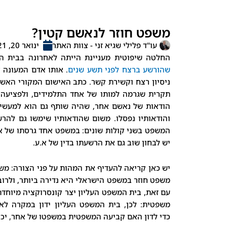
משפט חוזר לנאשם קטין?
עו"ד פלילי שגיא זני - צוות האתר
ינואר 20, 2021
החלטה שיפוטית מעניינת הייתה לאחרונה בבית המ
שהורשע ברצח לפני תשע שנים
ניסיון רצח וקשירת קשר. כתב האישום המקורי האשי
תקרית שגרמה למותו של אחד התלמידים, ולפציעה ק
הודאות של נאשם אחר, שהיה שותף גם הוא למעשים, 
והודאותיו נפסלו. משום שהודאותיו שימשו גם להרש
המשפט בשני קולות שונים: במשפט אחד גרסתו של או
יש לבחון שוב גם את הרשעתו בדין של א.ע.
יש כאן קריאה להעדיף את המהות על פני הצורה: מש
משפט חוזר במשפט הישראלי היא נדירה ביותר, ולרוב
עם זאת, בית המשפט העליון יצר קונסרוקציה מיוחדת
משפטית: לכן, בית המשפט העליון ידון במקרה לא
כדי לדון האם קביעה המשפטית במשפטו של אחר, יכול