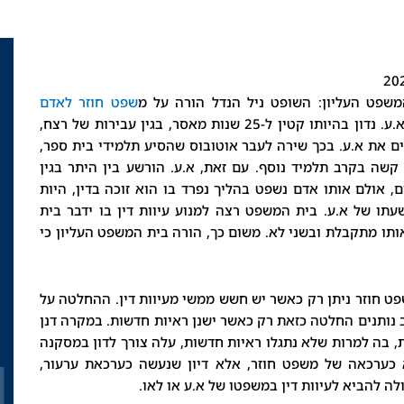
שפט העליון: השופט ניל הנדל הורה על מ
שפט חוזר לאדם
. אותו אדם המעונה א.ע. נדון בהיותו קטין ל-25 שנות מאסר, בגין עבירות של רצח,
ם את א.ע. בכך שירה לעבר אוטובוס שהסיע תלמידי בית ספר,
שה בקרב תלמיד נוסף. עם זאת, א.ע. הורשע בין היתר בגין
אולם אותו אדם נשפט בהליך נפרד בו הוא זוכה בדין, היות
עתו של א.ע. בית המשפט רצה למנוע עיוות דין בו ידבר בית
תו מתקבלת ובשני לא. משום כך, הורה בית המשפט העליון כי
פט חוזר ניתן רק כאשר יש חשש ממשי מעיוות דין. ההחלטה על
 נותנים החלטה כזאת רק כאשר ישנן ראיות חדשות. במקרה דנן
, בה למרות שלא נתגלו ראיות חדשות, עלה צורך לדון במסקנה
 כערכאה של משפט חוזר, אלא דיון שנעשה כערכאת ערעור,
ה להביא לעיוות דין במשפטו של א.ע או לאו.