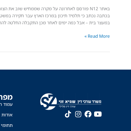
באתר N12 פורסם לאחרונה על מקרה שממחיש שוב את הצ
בכתבה נכתב כי תלמיד תיכון במרכז הארץ עבר חקירה במשט
במעצר בית – אבל כמה ימים לאחר מכן התקבלה החלטה להחז
Read More »
מפת
עמוד ה
אודות
תחומי 