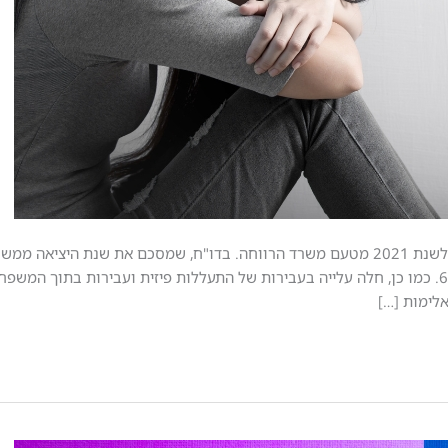
לפני ימים אחדים פורסם דו"ח העו"סית הראשית לחוק הנוער לשנת 2021 מטעם משרד הרווחה. בדו"ח, שמסכם את 
היתר כי שיעור הפגיעות המיניות בקטינים רשם עלייה של 6.5%. כמו כן, חלה עלייה בעבירות של התעללות פיזית ועבירו
אלימות […]