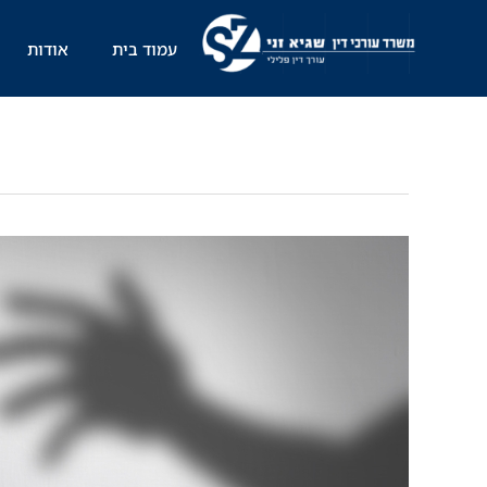
ילוג
תוכן
עמוד בית
אודות
בעקבות
דו"ח
הרווחה:
קושי
לגלות
עבירות
מין
בקטינים,
יש
להתאים