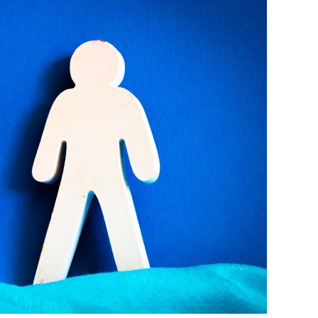
כולם
מפסידים
כתוצאה
מאוזלת
היד
של
המערכת
בעבירות
מין
בין
קטינים