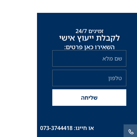
זמינים 24/7
לקבלת ייעוץ אישי
השאירו כאן פרטים:
ש
ם
מ
ט
ל
ל
א
פ
ו
שליחה
ן
או חייגו: 073-3744418