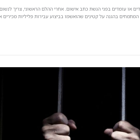
ים או עומדים בפני הגשת כתב אישום. אחרי ההלם הראשוני, צריך לנשום ע
ין המתמחים בהגנה על קטינים שהואשמו בביצוע עבירות פליליות מכירים א