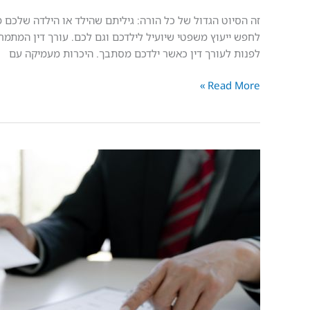
זה הסיוט הגדול של כל הורה: גיליתם שהילד או הילדה שלכם 
לחפש ייעוץ משפטי שיועיל לילדכם וגם לכם. עורך דין המתמח
לפנות לעורך דין כאשר ילדכם מסתבך. היכרות מעמיקה עם
Read More »
עורך
דין
קטינים:
זכויות
של
בני
נוער
חשודים
או
נאשמים