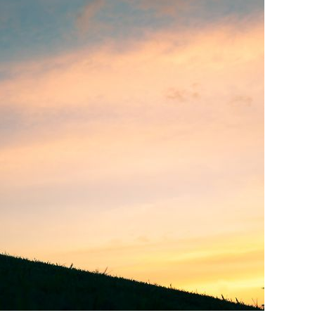
ילדכם
הסתבך?
5
סיבות
לפנות
לעו"ד
פלילי
לקטינים