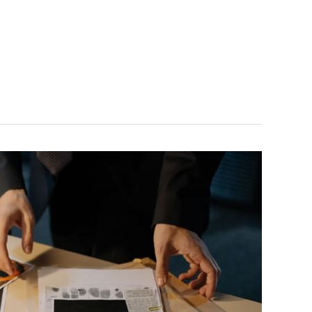
ילוג
תוכן
עמוד בית
אודות
האם
יש
זכות
להורה
להיות
בחקירת
קטין?
עורך
דין
פלילי