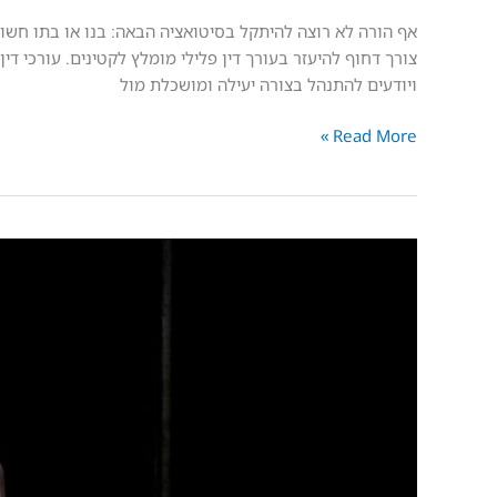
אף הורה לא רוצה להיתקל בסיטואציה הבאה: בנו או בתו חשוד
צורך דחוף להיעזר בעורך דין פלילי מומלץ לקטינים. עורכי ד
ויודעים להתנהל בצורה יעילה ומושכלת מול
Read More »
דו"ח
הסנגוריה
הציבורית
מצביע
על
כשלים
בתנאי
עצורים
ואסירים
–