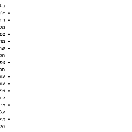
ב-2023
ילדכם הס
דוח
מסו
צפו
מדר
שחר
הסי
צפו
המ
עור
עור
צפו
לנו
אי 
על 
איש
הקי