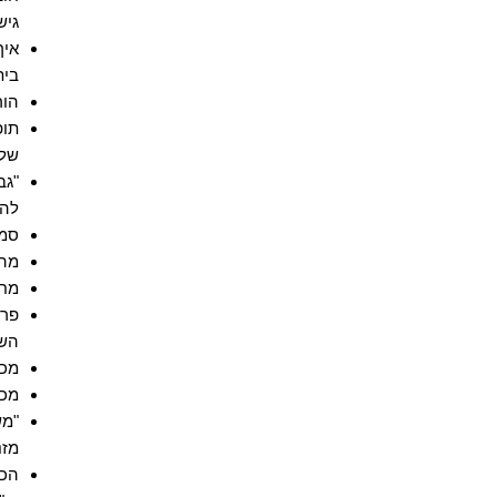
גיש
איך
בית
הור
תופ
של 
"גב
להנ
סמי
מהפ
מחד
פרש
השע
מכת מדינה 2
מכת מדינה 1
"מש
מזנ
הכש