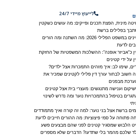
לייעוץ מיידי 24/7
ירת קשר
ם
טה מינית, הפצת תכנים ופייקים: מה עושים כשקטין
בך בפלילים ברשת
קטינים במשפט הפלילי 2026: מה השתנה ומה הורים
בים לדעת
ן כ"אביזר אופנה": ההשלכות המשפטיות של החזקת
ן על ידי קטינים
ים, שימו לב: איך מזהים התמכרות אצל ילדים?
 חשוב לבחור עורך דין פלילי לקטינים שמכיר את
רכת מבפנים
יקום וענישה מתנגשים: מעצרי בית אצל קטינים
גרים בטיפול בהתמכרויות נוער ומה נדרש לשינוי
תי
מים ברשת אצל בני נוער: למה זה קורה ואיך מתמודדים
ה פתוחה על סמי פיצוציות: מה ההורים חייבים לדעת
ט הלבוש שמסגיר קטינים לפני שהם מבצעים פשע
ד שלכם מהמר בלי שתדעו? הדברים שלא מספרים