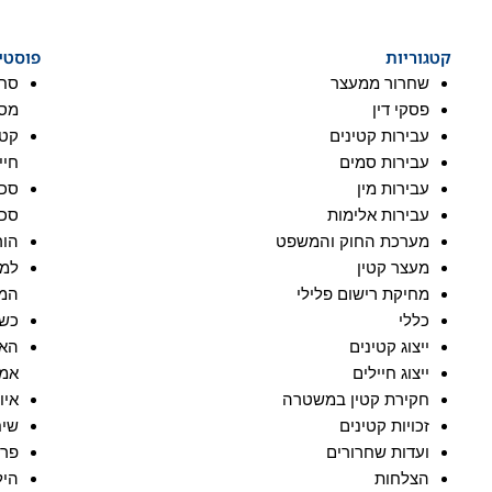
תחומי התמחות
הרצאות
בתקשורת
בלוג
יצ
קטגוריות
פוסטי
שחרור ממעצר
סחי
פסקי דין
מסת
עבירות קטינים
עבירות סמים
חיי
עבירות מין
סכי
עבירות אלימות
סכי
מערכת החוק והמשפט
הור
מעצר קטין
למה
מחיקת רישום פלילי
המע
כללי
כשש
ייצוג קטינים
האת
ייצוג חיילים
אמי
חקירת קטין במשטרה
איו
זכויות קטינים
שיח
ועדות שחרורים
פרי
הצלחות
היל