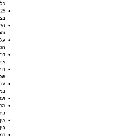
פלי
5
בצמ
נאש
והמ
עלי
הכ
דו"
את 
דוח
שפו
עו"
במצ
ועד
מתו
בית
אין
בין
למה