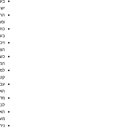
בעק
יש 
הרש
ומר
כול
בעב
זיכ
הצי
כשה
המג
למנ
קטיני
עבי
האפ
מדי
לבג
האל
מעצ
נית