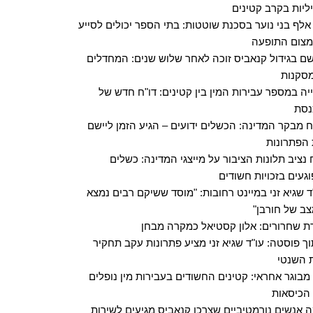
ליות בקרב קטינים
2 אלף בני נוער בסכנת שוטטות: בתי הספר יכולים לסייע
צום התופעה
ם בגידול קנאביס זוכה לאחר שלוש שנים: המחדלים
סקנות
יה במספר עבירות המין בין קטינים: דו"ח חדש של
נסת
ח מבקר המדינה: הכשלים ידועים – הגיע הזמן ליישם
הפתרונות
 נציב תלונות הציבור על מייצגי המדינה: כשלים
געים בזכויות חשודים
ד שגיא זני במיינט רחובות: "מוסד ששיקם רבים נמצא
ב של חורבן"
ת שחרורים: אלון קסטיאל כמקרה מבחן
ך פוסטה: עו"ד שגיא זני מציע פתרונות עקב תחקיר
 השנטי
 מבוגר אחראי: קטינים החשודים בעבירות מין נופלים
 הכיסאות
 אנשים נורמטיביים שצרכו קנאביס מגיעים לשירות