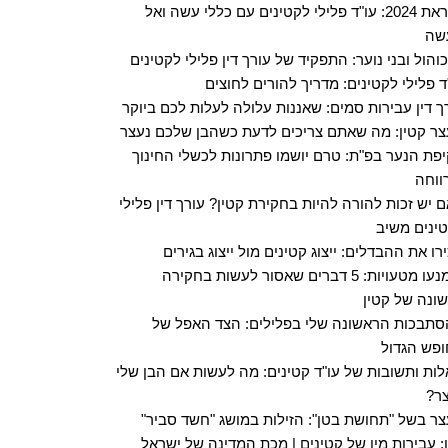
לקראת 2024: עו"ד פלילי לקטינים עם כללי עשה ואל
שה
והול ובני נוער: התפקיד של עורך דין פלילי לקטינים
ד פלילי לקטינים: מדריך להורים לחוצים
ך דין עבירות סמים: שאננות עלולה לעלות לכם ביוקר
ר קטין: מה שאתם צריכים לדעת כשהבן שלכם נעצר
פת הנער בפ"ת: טרם יושמו פתרונות לכשלי החינוך
ווחה
 יש זכות להורה להיות בחקירת קטין? עורך דין פלילי
ינים משיב
רו את ההבדלים: ייצוג קטינים מול ייצוג בגירים
הימנעו מטעויות: 5 דברים שאסור לעשות בחקירה
ונה של קטין
תבכות הראשונה שלי בפלילים: הצד האפל של
פש הגדול
ות ותשובות של עו"ד קטינים: מה לעשות אם הבן שלי
ר?
ר בשל "תחושת בטן": הזילות במושג "חשד סביר"
: עבירות מין של קטינים | מכת המדינה של ישראל