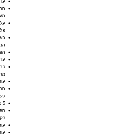
עו"
החו
העב
עלי
פלי
באר
המס
הור
עו"
פרש
מדינ
עור
הרש
לעל
5 טיפים חשובים של עורך דין פלילי לקטינים
חשו
לקט
עור
עור