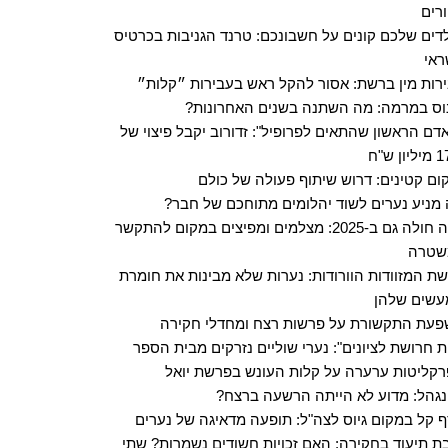
רים
דים שלכם קונים על חשבונכם: טרנד הגניבות בכרטיס
אי
רות מין ברשת: אסור להקל ראש בעבירות ״קלות״
וס במרמה: מה השתנה בשנים האחרונות?
דם הראשון שהתאים לפרופיל": זדורוב יקבל פיצוי של
ום קטינים: דרוש שיתוף פעולה של כולם
מניע נערים לשוד יהלומים מתוחכם של חבר?
רעה חולה גם ב-2025: מצלמים ומפיצים במקום להתקשר
שטרה
ת המזוודות הוורודות: נערות שלא מבינות את חומרת
שים שלהן
עת התקשורת על פרשות רצח ומחדלי חקירה
ת חרושת לציונים": נערי שוליים נזרקים מבית הספר
קליטות ערערה על קלות העונש בפרשת יואל
גהל: מדוע לא הייתה הרשעה ברצח?
 קל במקום גיוס לצה"ל: תופעה מדאיגה של נערים
ת תיעוד בחקירה: האם זכויות חשודים נשמרות? שתי