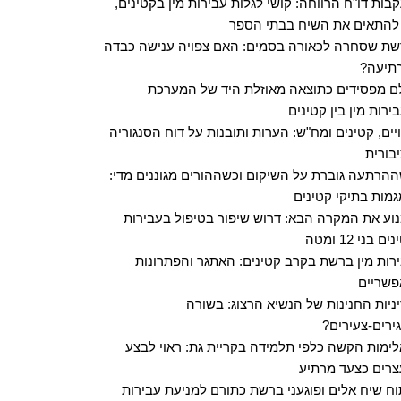
בות דו"ח הרווחה: קושי לגלות עבירות מין בקטינים,
להתאים את השיח בבתי הספר
ת שסחרה לכאורה בסמים: האם צפויה ענישה כבדה
תיעה?
ם מפסידים כתוצאה מאוזלת היד של המערכת
ירות מין בין קטינים
ויים, קטינים ומח"ש: הערות ותובנות על דוח הסנגוריה
בורית
הרתעה גוברת על השיקום וכשההורים מגוננים מדי:
מות בתיקי קטינים
וע את המקרה הבא: דרוש שיפור בטיפול בעבירות
ם בני 12 ומטה
רות מין ברשת בקרב קטינים: האתגר והפתרונות
שריים
ניות החנינות של הנשיא הרצוג: בשורה
ירים-צעירים?
ימות הקשה כלפי תלמידה בקריית גת: ראוי לבצע
רים כצעד מרתיע
וח שיח אלים ופוגעני ברשת כתורם למניעת עבירות