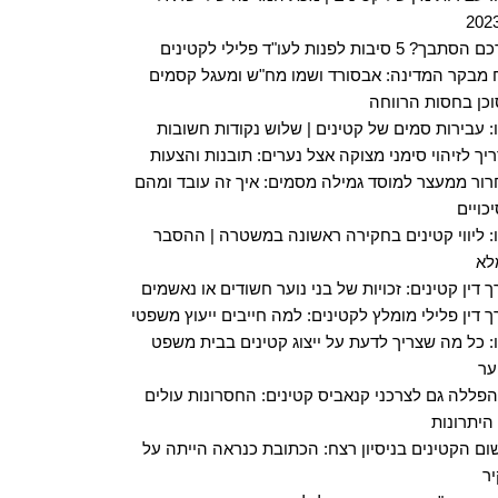
תבך? 5 סיבות לפנות לעו"ד פלילי לקטינים
 מבקר המדינה: אבסורד ושמו מח"ש ומעגל קסמים
כן בחסות הרווחה
: עבירות סמים של קטינים | שלוש נקודות חשובות
יך לזיהוי סימני מצוקה אצל נערים: תובנות והצעות
ור ממעצר למוסד גמילה מסמים: איך זה עובד ומהם
כויים
: ליווי קטינים בחקירה ראשונה במשטרה | ההסבר
לא
ך דין קטינים: זכויות של בני נוער חשודים או נאשמים
ך דין פלילי מומלץ לקטינים: למה חייבים ייעוץ משפטי
: כל מה שצריך לדעת על ייצוג קטינים בבית משפט
ער
הפללה גם לצרכני קנאביס קטינים: החסרונות עולים
היתרונות
ום הקטינים בניסיון רצח: הכתובת כנראה הייתה על
ר