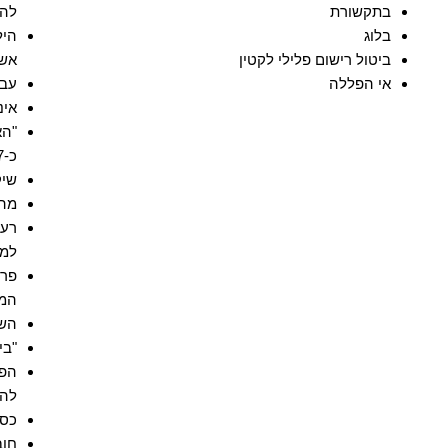
בתקשורת
להו
בלוג
היל
ביטול רישום פלילי לקטין
אשר
אי הפללה
עבי
אינ
"הא
כ-17 מיליון ש"ח
שיק
מה 
למ
פרש
המע
השפ
"בי
הפר
להנ
כסף
חוב