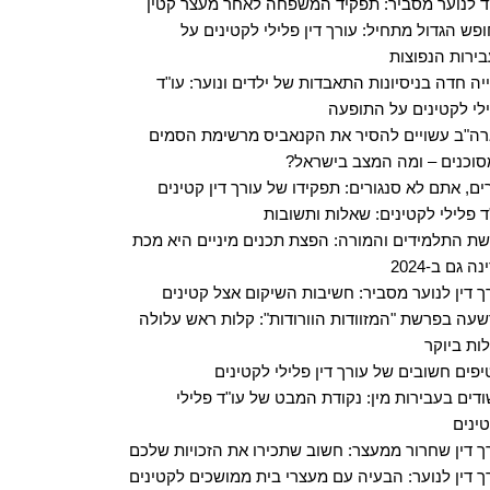
ד לנוער מסביר: תפקיד המשפחה לאחר מעצר קטין
פש הגדול מתחיל: עורך דין פלילי לקטינים על
ירות הנפוצות
יה חדה בניסיונות התאבדות של ילדים ונוער: עו"ד
לי לקטינים על התופעה
ה"ב עשויים להסיר את הקנאביס מרשימת הסמים
וכנים – ומה המצב בישראל?
ים, אתם לא סנגורים: תפקידו של עורך דין קטינים
ד פלילי לקטינים: שאלות ותשובות
ת התלמידים והמורה: הפצת תכנים מיניים היא מכת
ה גם ב-2024
ך דין לנוער מסביר: חשיבות השיקום אצל קטינים
עה בפרשת "המזוודות הוורודות": קלות ראש עלולה
ות ביוקר
דים בעבירות מין: נקודת המבט של עו"ד פלילי
ינים
ך דין שחרור ממעצר: חשוב שתכירו את הזכויות שלכם
ך דין לנוער: הבעיה עם מעצרי בית ממושכים לקטינים