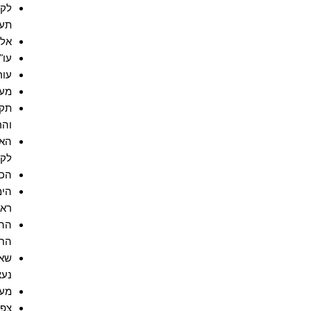
תע
אלכ
עו"
עור
מעצ
תקי
והר
האם
לקט
הכי
ראש
ההס
החו
שאל
נעצ
מעצ
צפו