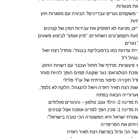
ות מנוגדות
 משקמים נערים עבריינים? הבעיה עם מסגרות חוץ
יות
ים, מניעה לא תפסיק את עבירות המין של קטינים
עת הקפוצ'ונים השחורים: "מיץ אומץ" לביצוע פשעים
נערים
יית עדויות כמו ברפובליקת בננות": מחדל רצח יואל
גהל ז"ל
 פיצוציות: מרדף של חתול ועכבר עם רשויות החוק
כת הטלגראס: נער שקונה סמים הופך להיות סוחר
ל חקירה: סיפור מרתיח של עו"ד פלילי
ות רצח תאיר ראדה ויואל להנגהל: הלקח לא נלמד,
רורייה הבאה בפתח
: הילד גונב טלפון – וההורים מזלזלים
: סכין הפך לפריט אופנה אצל קטינים
טרת ישראל היא המשטרה הכי טובה בישראל":
יחים את הפריפריה
ל הכי גדול בפרשת רצח תאיר ראדה